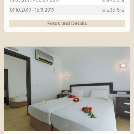
ÜF
ab
/Tag
01.10.2019 - 15.11.2019
35 €
ÜF
ab
/Tag
Fotos und Details