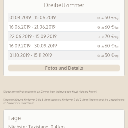
Dreibettzimmer
01.04.2019 - 15.06.2019
50 €
ÜF
ab
/Tag
16.06.2019 - 21.06.2019
60 €
ÜF
ab
/Tag
22.06.2019 - 15.09.2019
70 €
ÜF
ab
/Tag
16.09.2019 - 30.09.2019
60 €
ÜF
ab
/Tag
01.10.2019 - 15.11.2019
50 €
ÜF
ab
/Tag
Fotos und Details
Die genannten Preise gelten für das Zimmer (bzw. Wohnung oder Haus), nicht pro Person!
Kinderermäßigung: Kinder von 0 bis 6 Jahren kostenlos, Kinder von 7 bis 12 Jahren Kinderfestpreis bei Unterbringung
im Zimmer mit 2 Erwachsenen.
Lage
Nächster Taxistand: 0.4 km